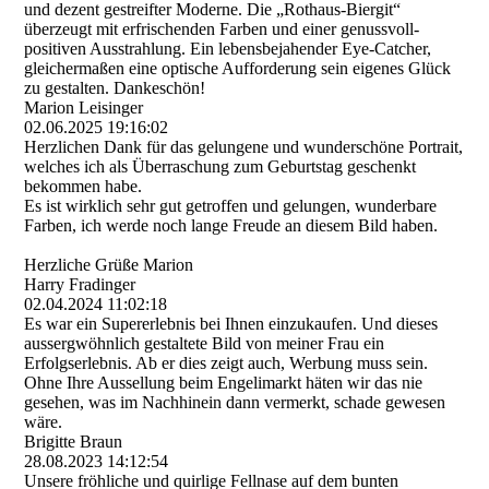
und dezent gestreifter Moderne. Die „Rothaus-Biergit“
überzeugt mit erfrischenden Farben und einer genussvoll-
positiven Ausstrahlung. Ein lebensbejahender Eye-Catcher,
gleichermaßen eine optische Aufforderung sein eigenes Glück
zu gestalten. Dankeschön!
Marion Leisinger
02.06.2025
19:16:02
Herzlichen Dank für das gelungene und wunderschöne Portrait,
welches ich als Überraschung zum Geburtstag geschenkt
bekommen habe.
Es ist wirklich sehr gut getroffen und gelungen, wunderbare
Farben, ich werde noch lange Freude an diesem Bild haben.
Herzliche Grüße Marion
Harry Fradinger
02.04.2024
11:02:18
Es war ein Supererlebnis bei Ihnen einzukaufen. Und dieses
aussergwöhnlich gestaltete Bild von meiner Frau ein
Erfolgserlebnis. Ab er dies zeigt auch, Werbung muss sein.
Ohne Ihre Aussellung beim Engelimarkt häten wir das nie
gesehen, was im Nachhinein dann vermerkt, schade gewesen
wäre.
Brigitte Braun
28.08.2023
14:12:54
Unsere fröhliche und quirlige Fellnase auf dem bunten