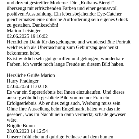
und dezent gestreifter Moderne. Die „Rothaus-Biergit“
überzeugt mit erfrischenden Farben und einer genussvoll-
positiven Ausstrahlung. Ein lebensbejahender Eye-Catcher,
gleichermaßen eine optische Aufforderung sein eigenes Glück
zu gestalten. Dankeschön!
Marion Leisinger
02.06.2025
19:16:02
Herzlichen Dank für das gelungene und wunderschöne Portrait,
welches ich als Überraschung zum Geburtstag geschenkt
bekommen habe.
Es ist wirklich sehr gut getroffen und gelungen, wunderbare
Farben, ich werde noch lange Freude an diesem Bild haben.
Herzliche Grüße Marion
Harry Fradinger
02.04.2024
11:02:18
Es war ein Supererlebnis bei Ihnen einzukaufen. Und dieses
aussergwöhnlich gestaltete Bild von meiner Frau ein
Erfolgserlebnis. Ab er dies zeigt auch, Werbung muss sein.
Ohne Ihre Aussellung beim Engelimarkt häten wir das nie
gesehen, was im Nachhinein dann vermerkt, schade gewesen
wäre.
Brigitte Braun
28.08.2023
14:12:54
Unsere fröhliche und quirlige Fellnase auf dem bunten