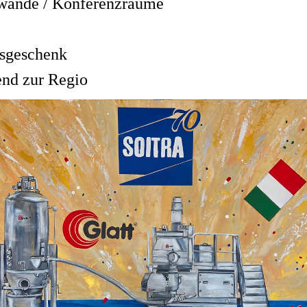
nwände / Konferenzräume
msgeschenk
end zur Regio