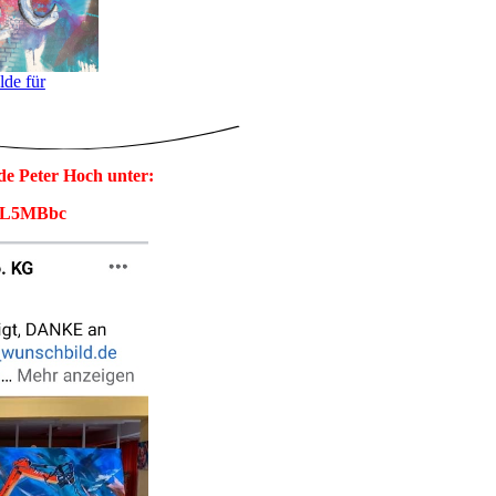
de für
e Peter Hoch unter:
WyL5MBbc