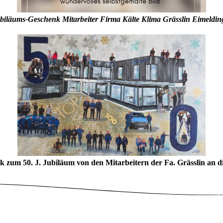
biläums-Geschenk Mitarbeiter Firma Kälte Klima Grässlin Eimeldin
 zum 50. J. Jubiläum von den Mitarbeitern der Fa. Grässlin an di