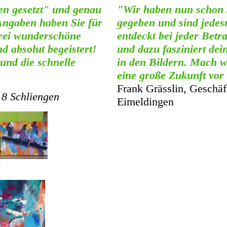
zen gesetzt" und genau
"Wir haben nun schon 3
 Angaben haben Sie für
gegeben und sind jedesm
drei wunderschöne
entdeckt bei jeder Bet
d absolut begeistert!
und dazu fasziniert de
 und die schnelle
in den Bildern. Mach w
eine große Zukunft vor
Frank Grässlin, Geschäf
18 Schliengen
Eimeldingen
r