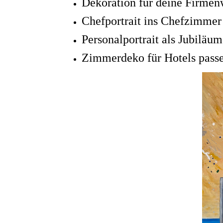
Dekoration für deine Firme
Chefportrait ins Chefzimmer
Personalportrait als Jubiläu
Zimmerdeko für Hotels pass