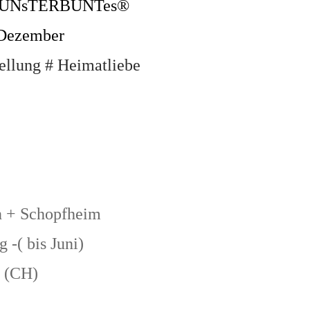
rie KUNsTERBUNTes®
 Dezember
tellung # Heimatliebe
n + Schopfheim
 -( bis Juni)
n (CH)