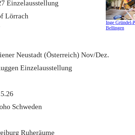
27 Einzelausstellung
f Lörrach
Inge Gründel-
7
Bellingen
ner Neustadt (Österreich) Nov/Dez.
Auggen Einzelausstellung
.5.26
 Soho Schweden
Freiburg Ruheräume