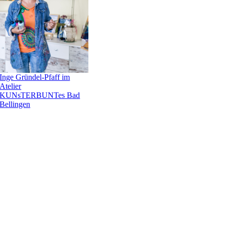
Inge Gründel-Pfaff im
Atelier
KUNsTERBUNTes Bad
Bellingen