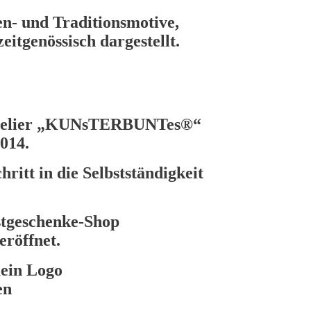
n- und Traditionsmotive,
eitgenössisch dargestellt.
d Atelier „KUNsTERBUNTes®“
2014.
ritt in die Selbstständigkeit
stgeschenke-Shop
öffnet.
mein Logo
en