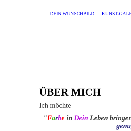
DEIN WUNSCHBILD
KUNST-GALE
ÜBER MICH
Ich möchte
"
F
a
r
b
e
in
Dein
Leben bringe
genu