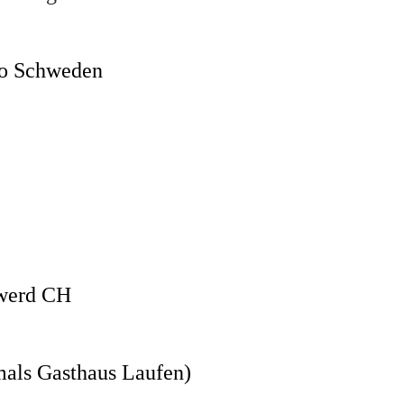
ho Schweden
nwerd CH
mals Gasthaus Laufen)