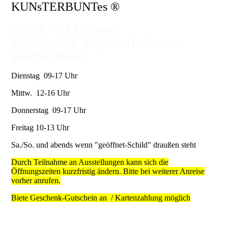
KUNsTERBUNTes ®
täglich 7-22 Uhr nach
Vereinbarung möglich (wohne im
gleichen Haus)
Dienstag 09-17 Uhr
Mittw. 12-16 Uhr
Donnerstag 09-17 Uhr
Freitag 10-13 Uhr
Sa./So. und abends wenn "geöffnet-Schild" draußen steht
Durch Teilnahme an Ausstellungen kann sich die
Öffnungszeiten kurzfristig ändern. Bitte bei weiterer Anreise
vorher anrufen.
Biete Geschenk-Gutschein an / Kartenzahlung möglich